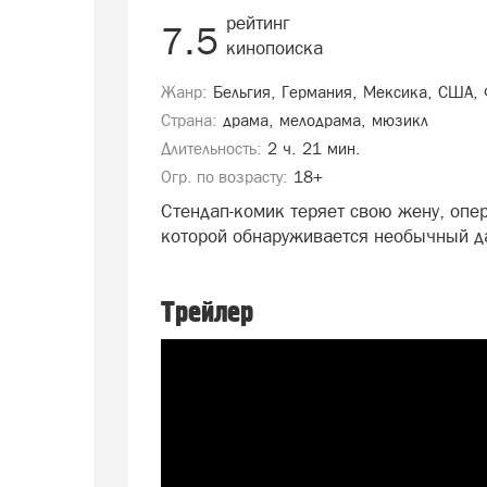
рейтинг
7.5
кинопоиска
Жанр:
Бельгия, Германия, Мексика, США,
Страна:
драма, мелодрама, мюзикл
Длительность:
2 ч. 21 мин.
Огр. по возрасту:
18+
Стендап-комик теряет свою жену, опер
которой обнаруживается необычный д
Трейлер