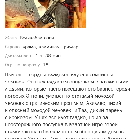
Жанр:
Великобритания
Страна:
драма, криминал, триллер
Длительность:
1 ч. 38 мин.
Огр. по возрасту:
18+
Платон — гордый владелец клуба и семейный
человек. Он наслаждается общением с различными
людьми, которые часто посещают его бизнес, среди
которых Энтони, умственно отсталый молодой
человек с трагическим прошлым, Ахиллес, тихий
и опасный молодой человек, и Таз, дикий парень
с ирокезом. У них все идет гладко, но из-за
неосторожного поступка в азартной игре герои
сталкиваются с безжалостным сборщиком долгов
по имени Уиллард. Лола, на которую запал Ахиллес,