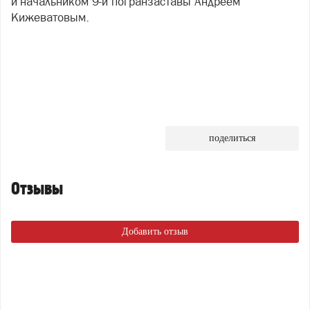
и начальником 9-й погранзаставы Андреем
Кижеватовым.
поделиться
Отзывы
Добавить отзыв