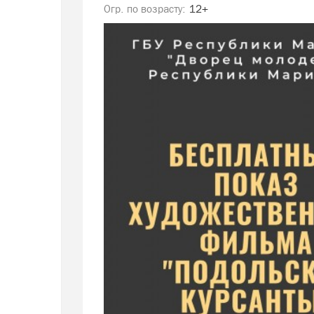
Огр. по возрасту:
12+