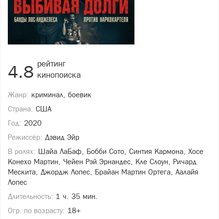
рейтинг
4.8
кинопоиска
Жанр:
криминал, боевик
Страна:
США
Год:
2020
Режиссёр:
Дэвид Эйр
В ролях:
Шайа ЛаБаф, Бобби Сото, Синтия Кармона, Хосе
Конехо Мартин, Чейен Рэй Эрнандес, Кле Слоун, Ричард
Мескита, Джордж Лопес, Брайан Мартин Ортега, Аалайя
Лопес
Длительность:
1 ч. 35 мин.
Огр. по возрасту:
18+