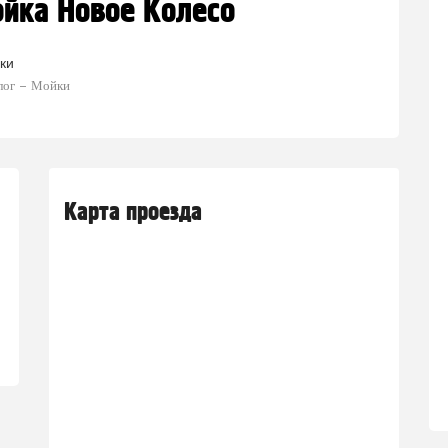
йка Новое Колесо
ки
лог
Мойки
Карта проезда