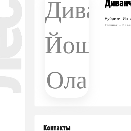
Диван
Рубрики:
Инт
Главная
Ката
Контакты