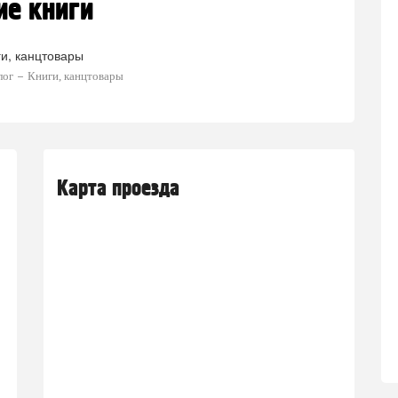
е книги
ги, канцтовары
лог
Книги, канцтовары
Карта проезда