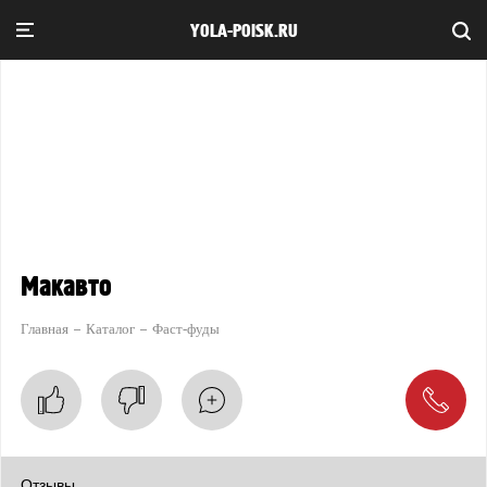
YOLA-POISK.RU
Макавто
Главная
Каталог
Фаст-фуды
Отзывы