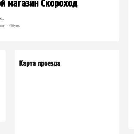
й магазин Скороход
вь
лог
Обувь
Карта проезда