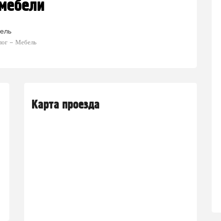
мебели
ель
лог
Мебель
Карта проезда