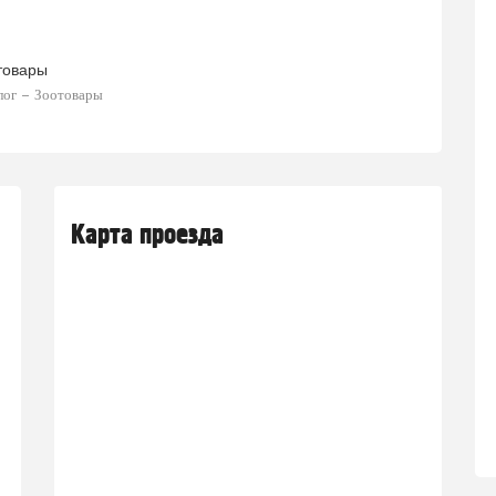
товары
лог
Зоотовары
Карта проезда