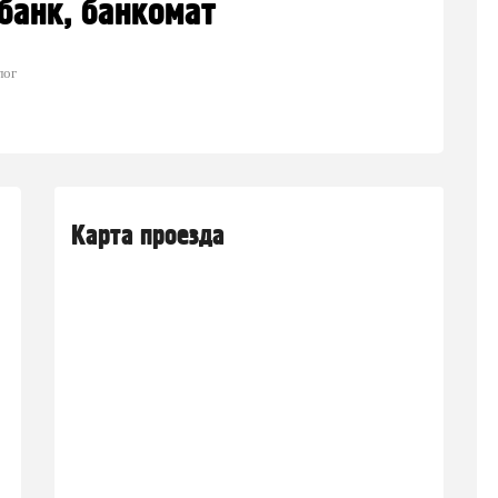
банк, банкомат
лог
Карта проезда