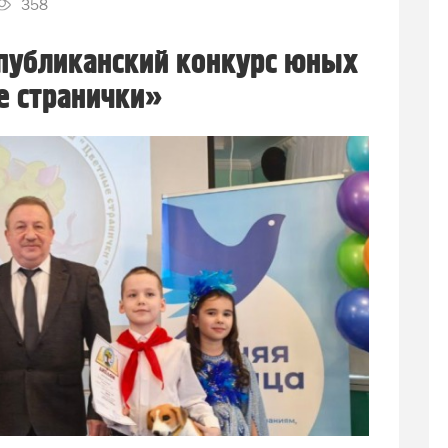
358
спубликанский конкурс юных
е странички»