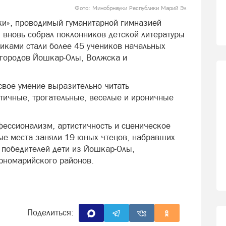
Фото:
Минобрнауки Республики Марий Эл
ки», проводимый гуманитарной гимназией
 вновь собрал поклонников детской литературы
тниками стали более 45 учеников начальных
 городов Йошкар-Олы, Волжска и
воё умение выразительно читать
тичные, трогательные, веселые и ироничные
ессионализм, артистичность и сценическое
ые места заняли 19 юных чтецов, набравших
 победителей дети из Йошкар-Олы,
рномарийского районов.
Поделиться: