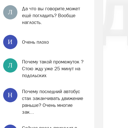
Да что вы говорите,может
Л
ещё погладить? Вообще
наглость.
И
Очень плохо
Почему такой промежуток ?
Л
Стою жду уже 25 минут на
подольских
Почему последний автобус
Н
стал заканчивать движение
раньше? Очень многие
зак...