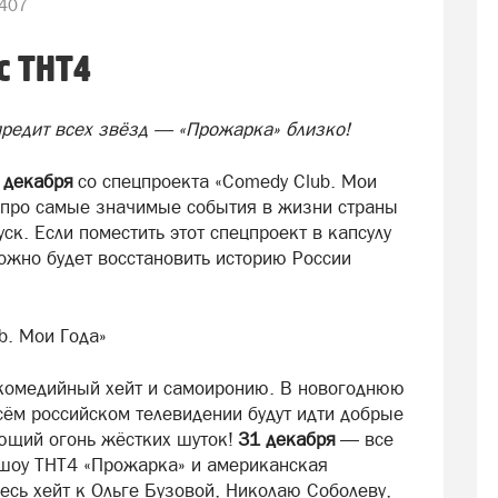
407
с ТНТ4
предит всех звёзд — «Прожарка» близко!
 декабря
со спецпроекта «Comedy Club. Мои
 про самые значимые события в жизни страны
ск. Если поместить этот спецпроект в капсулу
можно будет восстановить историю России
b. Мои Года»
 комедийный хейт и самоиронию. В новогоднюю
сём российском телевидении будут идти добрые
ающий огонь жёстких шуток!
31 декабря
— все
 шоу ТНТ4 «Прожарка» и американская
есь хейт к Ольге Бузовой, Николаю Соболеву,