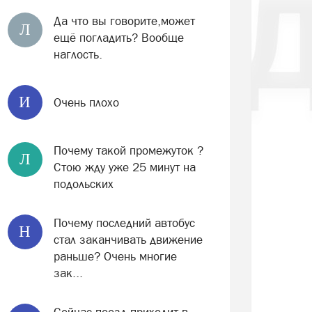
Да что вы говорите,может
Л
ещё погладить? Вообще
наглость.
И
Очень плохо
Почему такой промежуток ?
Л
Стою жду уже 25 минут на
подольских
Почему последний автобус
Н
стал заканчивать движение
раньше? Очень многие
зак...