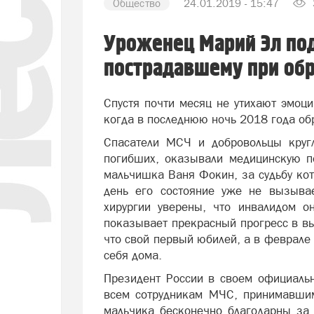
Общество
24.01.2019 - 15:47
Уроженец Марий Эл под
пострадавшему при об
Спустя почти месяц не утихают эмоц
когда в последнюю ночь 2018 года об
Спасатели МСЧ и добровольцы кругл
погибших, оказывали медицинскую 
мальчишка Ваня Фокин, за судьбу ко
день его состояние уже не вызыва
хирургии уверены, что инвалидом он
показывает прекрасный прогресс в в
что свой первый юбилей, а в феврале 
себя дома.
Президент России в своем официальн
всем сотрудникам МЧС, принимавшим
мальчика бесконечно благодарны за 