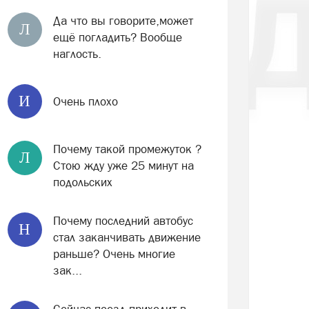
Да что вы говорите,может
Л
ещё погладить? Вообще
наглость.
И
Очень плохо
Почему такой промежуток ?
Л
Стою жду уже 25 минут на
подольских
Почему последний автобус
Н
стал заканчивать движение
раньше? Очень многие
зак...