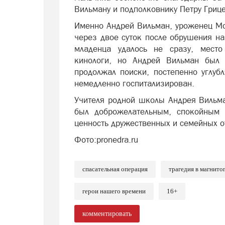
Вильману
и подполковнику Петру Гриц
Именно Андрей
Вильман
, уроженец
Мо
через двое суток после обрушения на
младенца удалось не сразу, место
кинологи, но Андрей
Вильман
был у
продолжал поиски, постепенно углуб
немедленно госпитализирован.
Учителя родной школы Андрея
Вильм
был доброжелательным, спокойным 
ценность дружественных и семейных 
Фото:pronedra.ru
спасательная операция
трагедия в магнито
герои нашего времени
16+
комментировать