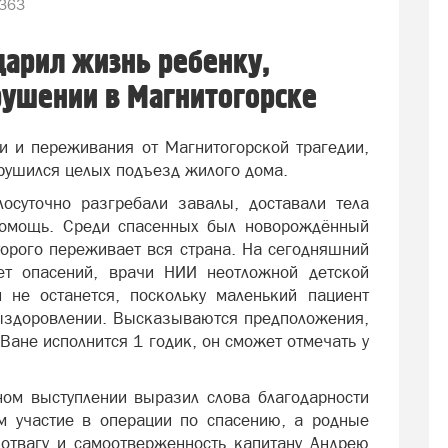
363
арил жизнь ребенку,
рушении в Магнитогорске
ии и переживания от Магнитогорской трагедии,
рушился целых подъезд жилого дома.
осуточно разгребали завалы, доставали тела
помощь. Среди спасенных был новорождённый
торого переживает вся страна. На сегодняшний
ет опасений, врачи НИИ неотложной детской
 не останется, поскольку маленький пациент
ыздоровлении. Высказываются предположения,
Ване исполнится 1 годик, он сможет отмечать у
ом выступлении выразил слова благодарности
 участие в операции по спасению, а родные
отвагу и самоотверженность капитану Андрею