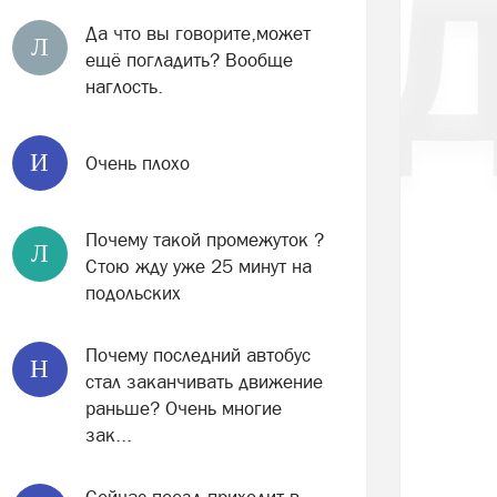
Да что вы говорите,может
Л
ещё погладить? Вообще
наглость.
И
Очень плохо
Почему такой промежуток ?
Л
Стою жду уже 25 минут на
подольских
Почему последний автобус
Н
стал заканчивать движение
раньше? Очень многие
зак...