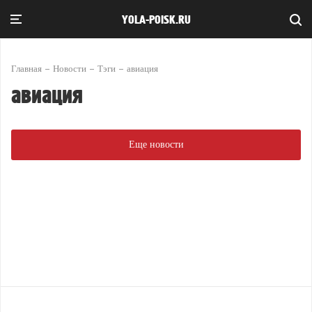
YOLA-POISK.RU
Главная
Новости
Тэги
авиация
авиация
Еще новости