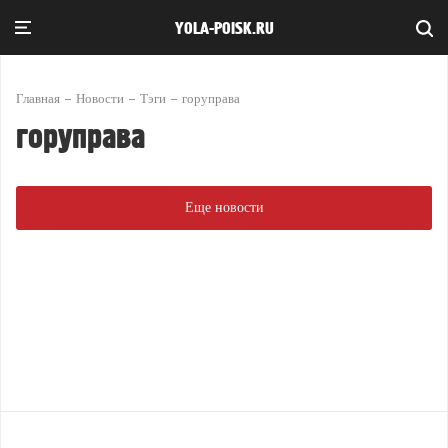
YOLA-POISK.RU
Главная
Новости
Тэги
горуправа
горуправа
Еще новости