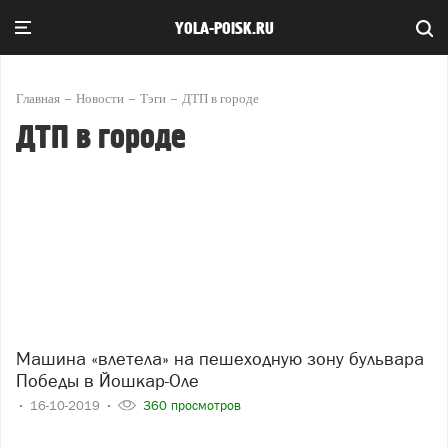
YOLA-POISK.RU
Главная
Новости
Тэги
ДТП в городе
ДТП в городе
Машина «влетела» на пешеходную зону бульвара
Победы в Йошкар-Оле
16-10-2019
360 просмотров