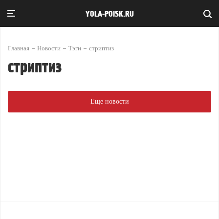
YOLA-POISK.RU
Главная
Новости
Тэги
стриптиз
стриптиз
Еще новости