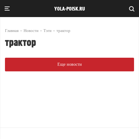
YOLA-POISK.RU
Главная
Новости
Тэги
трактор
трактор
Еще новости