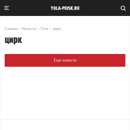
YOLA-POISK.RU
Главная
Новости
Тэги
цирк
цирк
Еще новости