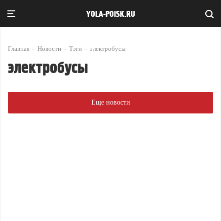
YOLA-POISK.RU
Главная
Новости
Тэги
электробусы
электробусы
Еще новости