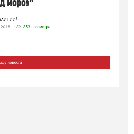
д мороз"
олиции!
2-2018
353 просмотра
Еще новости