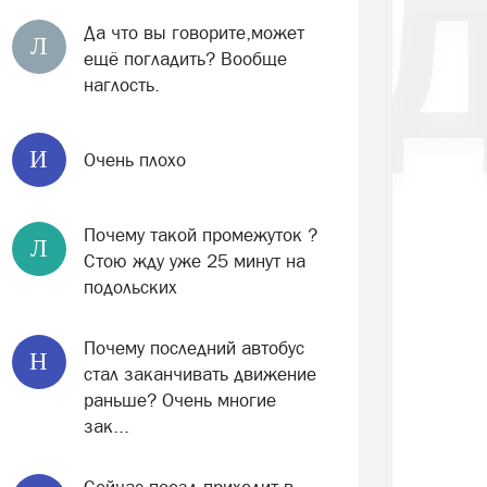
Да что вы говорите,может
Л
ещё погладить? Вообще
наглость.
И
Очень плохо
Почему такой промежуток ?
Л
Стою жду уже 25 минут на
подольских
Почему последний автобус
Н
стал заканчивать движение
раньше? Очень многие
зак...