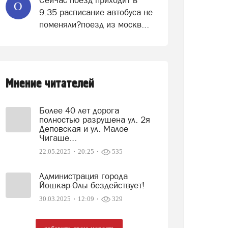
Сейчас поезд приходит в
О
9.35 расписание автобуса не
поменяли?поезд из москв...
Мнение читателей
Более 40 лет дорога
полностью разрушена ул. 2я
Деповская и ул. Малое
Чигаше...
22.05.2025
20:25
535
Администрация города
Йошкар-Олы бездействует!
30.03.2025
12:09
329