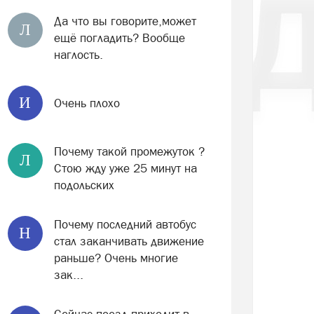
Да что вы говорите,может
Л
ещё погладить? Вообще
наглость.
И
Очень плохо
Почему такой промежуток ?
Л
Стою жду уже 25 минут на
подольских
Почему последний автобус
Н
стал заканчивать движение
раньше? Очень многие
зак...