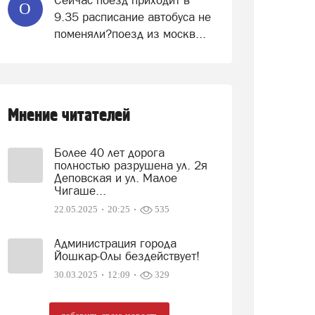
Сейчас поезд приходит в
О
9.35 расписание автобуса не
поменяли?поезд из москв...
Мнение читателей
Более 40 лет дорога
полностью разрушена ул. 2я
Деповская и ул. Малое
Чигаше...
22.05.2025
20:25
535
Администрация города
Йошкар-Олы бездействует!
30.03.2025
12:09
329