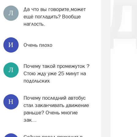
Да что вы говорите,может
Л
ещё погладить? Вообще
наглость.
И
Очень плохо
Почему такой промежуток ?
Л
Стою жду уже 25 минут на
подольских
Почему последний автобус
Н
стал заканчивать движение
раньше? Очень многие
зак...