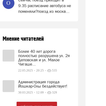
Сейчас поезд приходит в
О
9.35 расписание автобуса не
поменяли?поезд из москв...
Мнение читателей
Более 40 лет дорога
полностью разрушена ул. 2я
Деповская и ул. Малое
Чигаше...
22.05.2025
20:25
535
Администрация города
Йошкар-Олы бездействует!
30.03.2025
12:09
329