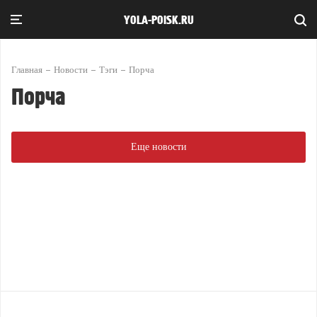
YOLA-POISK.RU
Главная
Новости
Тэги
Порча
Порча
Еще новости