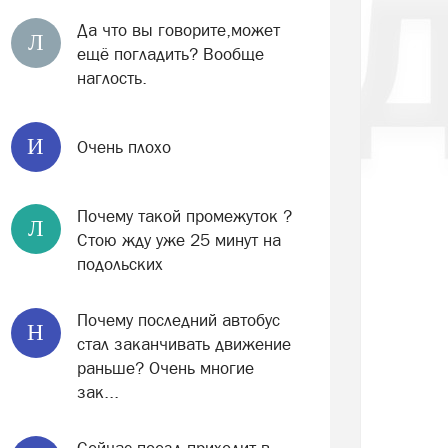
Да что вы говорите,может
Л
ещё погладить? Вообще
наглость.
И
Очень плохо
Почему такой промежуток ?
Л
Стою жду уже 25 минут на
подольских
Почему последний автобус
Н
стал заканчивать движение
раньше? Очень многие
зак...