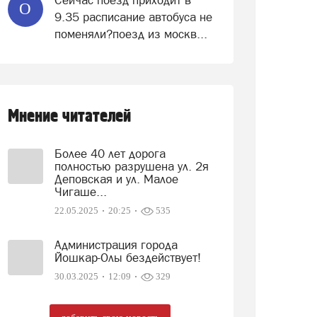
Сейчас поезд приходит в
О
9.35 расписание автобуса не
поменяли?поезд из москв...
Мнение читателей
Более 40 лет дорога
полностью разрушена ул. 2я
Деповская и ул. Малое
Чигаше...
22.05.2025
20:25
535
Администрация города
Йошкар-Олы бездействует!
30.03.2025
12:09
329