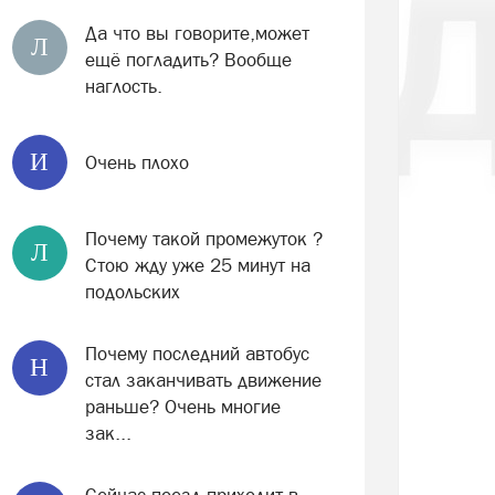
Да что вы говорите,может
Л
ещё погладить? Вообще
наглость.
И
Очень плохо
Почему такой промежуток ?
Л
Стою жду уже 25 минут на
подольских
Почему последний автобус
Н
стал заканчивать движение
раньше? Очень многие
зак...