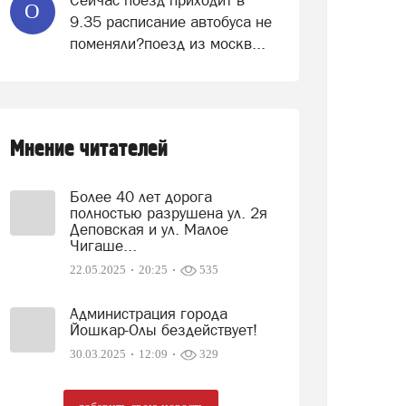
Сейчас поезд приходит в
О
9.35 расписание автобуса не
поменяли?поезд из москв...
Мнение читателей
Более 40 лет дорога
полностью разрушена ул. 2я
Деповская и ул. Малое
Чигаше...
22.05.2025
20:25
535
Администрация города
Йошкар-Олы бездействует!
30.03.2025
12:09
329