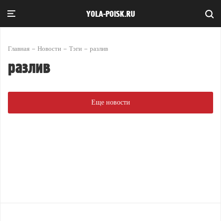
YOLA-POISK.RU
Главная
Новости
Тэги
разлив
разлив
Еще новости