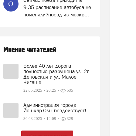
Сейчас поезд приходит в
О
9.35 расписание автобуса не
поменяли?поезд из москв...
Мнение читателей
Более 40 лет дорога
полностью разрушена ул. 2я
Деповская и ул. Малое
Чигаше...
22.05.2025
20:25
535
Администрация города
Йошкар-Олы бездействует!
30.03.2025
12:09
329