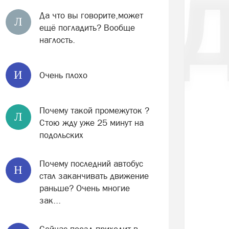
Да что вы говорите,может
Л
ещё погладить? Вообще
наглость.
И
Очень плохо
Почему такой промежуток ?
Л
Стою жду уже 25 минут на
подольских
Почему последний автобус
Н
стал заканчивать движение
раньше? Очень многие
зак...