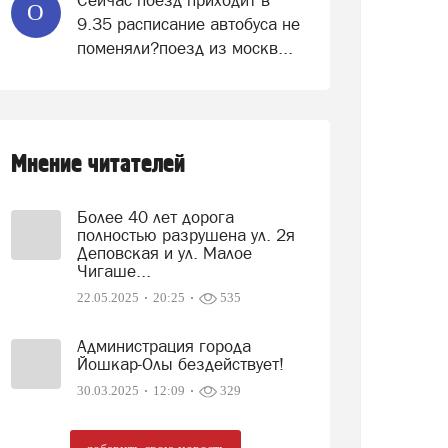
Сейчас поезд приходит в
О
9.35 расписание автобуса не
поменяли?поезд из москв...
Мнение читателей
Более 40 лет дорога
полностью разрушена ул. 2я
Деповская и ул. Малое
Чигаше...
22.05.2025
20:25
535
Администрация города
Йошкар-Олы бездействует!
30.03.2025
12:09
329