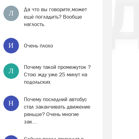
Да что вы говорите,может
Л
ещё погладить? Вообще
наглость.
И
Очень плохо
Почему такой промежуток ?
Л
Стою жду уже 25 минут на
подольских
Почему последний автобус
Н
стал заканчивать движение
раньше? Очень многие
зак...