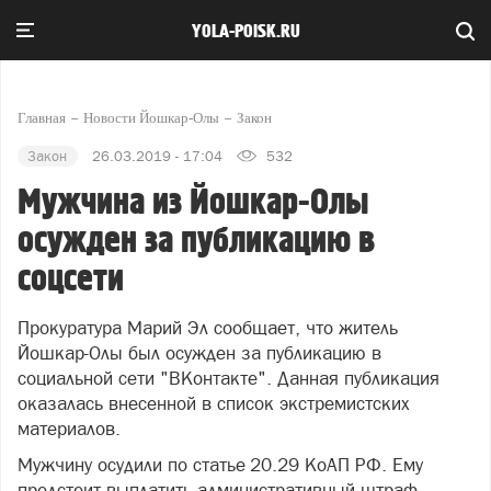
YOLA-POISK.RU
Главная
Новости Йошкар-Олы
Закон
Закон
26.03.2019 - 17:04
532
Мужчина из Йошкар-Олы
осужден за публикацию в
соцсети
Прокуратура Марий Эл сообщает, что житель
Йошкар-Олы был осужден за публикацию в
социальной сети "ВКонтакте". Данная публикация
оказалась внесенной в список экстремистских
материалов.
Мужчину осудили по статье 20.29 КоАП РФ. Ему
предстоит выплатить административный штраф.