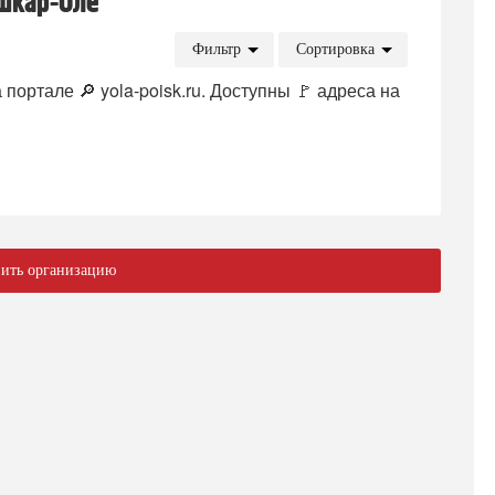
шкар-Оле
Фильтр
Сортировка
ортале 🔎 yola-poisk.ru. Доступны 🚩 адреса на
ить организацию