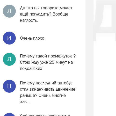
Да что вы говорите,может
Л
ещё погладить? Вообще
наглость.
И
Очень плохо
Почему такой промежуток ?
Л
Стою жду уже 25 минут на
подольских
Почему последний автобус
Н
стал заканчивать движение
раньше? Очень многие
зак...