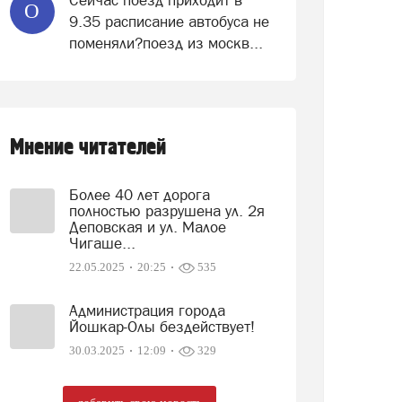
Сейчас поезд приходит в
О
9.35 расписание автобуса не
поменяли?поезд из москв...
Мнение читателей
Более 40 лет дорога
полностью разрушена ул. 2я
Деповская и ул. Малое
Чигаше...
22.05.2025
20:25
535
Администрация города
Йошкар-Олы бездействует!
30.03.2025
12:09
329