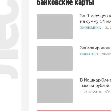
банковские карты
За 9 месяцев жители Марий Эл совершили покупок в сети
на сумму 14 м
ЭКОНОМИКА
31-
Заблокирована
ОБЩЕСТВО
26-0
В Йошкар-Оле жительница «подарила» лжеквартиранту 144
тысячи рублей.
26-12-2018