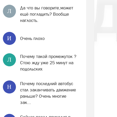
Да что вы говорите,может
Л
ещё погладить? Вообще
наглость.
И
Очень плохо
Почему такой промежуток ?
Л
Стою жду уже 25 минут на
подольских
Почему последний автобус
Н
стал заканчивать движение
раньше? Очень многие
зак...