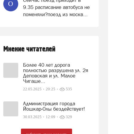
Сейчас поезд приходит в
О
9.35 расписание автобуса не
поменяли?поезд из москв...
Мнение читателей
Более 40 лет дорога
полностью разрушена ул. 2я
Деповская и ул. Малое
Чигаше...
22.05.2025
20:25
535
Администрация города
Йошкар-Олы бездействует!
30.03.2025
12:09
329