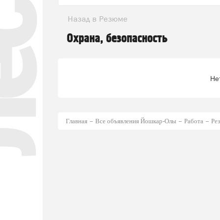
Назад в Резюме
Охрана, безопасность
Не
Главная
Все объявления Йошкар-Олы
Работа
Ре