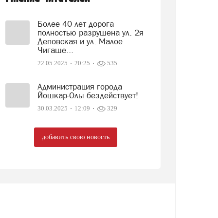
Более 40 лет дорога
полностью разрушена ул. 2я
Деповская и ул. Малое
Чигаше...
22.05.2025
20:25
535
Администрация города
Йошкар-Олы бездействует!
30.03.2025
12:09
329
добавить свою новость