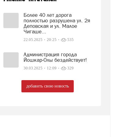
Более 40 лет дорога
полностью разрушена ул. 2я
Деповская и ул. Малое
Чигаше...
22.05.2025
20:25
535
Администрация города
Йошкар-Олы бездействует!
30.03.2025
12:09
329
добавить свою новость