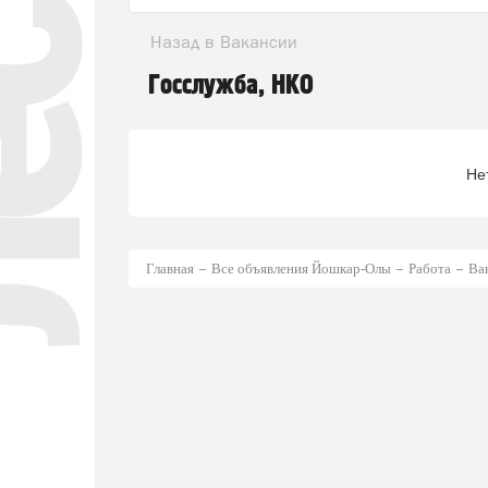
Назад в Вакансии
Госслужба, НКО
Не
Главная
Все объявления Йошкар-Олы
Работа
Ва