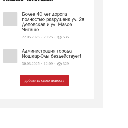
Более 40 лет дорога
полностью разрушена ул. 2я
Деповская и ул. Малое
Чигаше...
22.05.2025
20:25
535
Администрация города
Йошкар-Олы бездействует!
30.03.2025
12:09
329
добавить свою новость